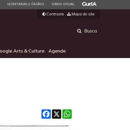
ESTADO
ESTADO
ESTADO
SECRETARIAS E ÓRGÃOS
DIÁRIO OFICIAL
Contraste
Mapa do site
Abrir
Busca
a
busca
oogle Arts & Culture
Agende
Facebook
X
WhatsApp