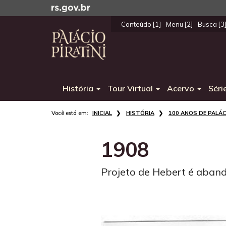
Ir
para
Conteúdo [1]
Menu [2]
Busca [3
o
Início
conteúdo
do
Ir
menu
para
o
História
Tour Virtual
Acervo
Séri
menu
Ir
Início
para
INICIAL
HISTÓRIA
100 ANOS DE PALÁC
do
a
conteúdo
busca
1908
Projeto de Hebert é aban