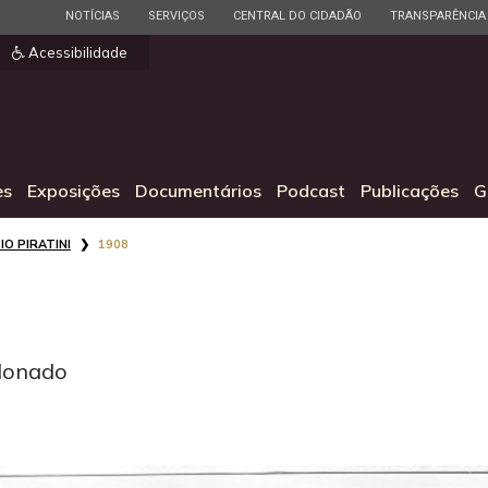
ESTADO
ESTADO
ESTADO
ESTADO
NOTÍCIAS
SERVIÇOS
CENTRAL DO CIDADÃO
TRANSPARÊNCIA
]
Acessibilidade
es
Exposições
Documentários
Podcast
Publicações
G
IO PIRATINI
1908
donado