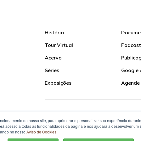
História
Documen
Tour Virtual
Podcast
Acervo
Publica
Séries
Google 
Exposições
Agende
Siga nossas redes
uncionamento do nosso site, para aprimorar e personalizar sua experiência duran
 terá acesso a todas as funcionalidades da página e nos ajudará a desenvolver um
izando no nosso
Aviso de Cookies
.