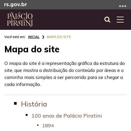
Ir
para
o
Abrir
Alte
conteúdo
a
a
Ir
Início
busca
nave
INICIAL
MAPA DO SITE
para
do
o
Mapa do site
conteúdo
menu
Ir
O mapa do site é a representação gráfica da estrutura do
para
site, que mostra a distribuição do conteúdo por áreas e o
a
caminho mais simples a ser percorrido para se chegar a
busca
cada informação.
História
100 anos de Palácio Piratini
1894