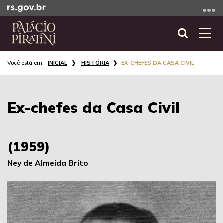
Ir
para
o
Abrir
Alte
conteúdo
a
a
Ir
Início
busca
nave
INICIAL
HISTÓRIA
EX-CHEFES DA CASA CIVIL
para
do
o
conteúdo
menu
Ir
Ex-chefes da Casa Civil
para
a
busca
(1959)
Ney de Almeida Brito