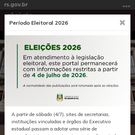
Ir
para
o
Abrir
Alte
Período Eleitoral 2026
conteúdo
a
a
Ir
Início
busca
nave
para
do
o
conteúdo
menu
Ir
para
a
busca
A partir de
sábado
(4/7), sites de secretarias,
Continuar
00:00:00
/
00:01:01
instituições vinculadas e órgãos do Executivo
estadual passam a adotar uma série de