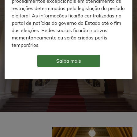
procedimentos excepcionais em atendimento às
restrições determinadas pela legislação do período
eleitoral. As informações ficarão centralizadas no
portal de notícias do governo do Estado até o fim
Passeio virtual
das eleições. Redes sociais ficarão inativas
momentaneamente ou serão criados perfis
temporários.
Explore as salas do Palácio Piratini
diretamente da tela do seu
computador ou celular.
Saiba mais
Confira