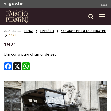
Ir
para
o
Abrir
Alte
conteúdo
a
a
Ir
Início
busca
nave
INICIAL
HISTÓRIA
100 ANOS DE PALÁCIO PIRATINI
para
do
1921
o
conteúdo
1921
menu
Ir
Um carro para chamar de seu
para
a
Facebook
X
WhatsApp
busca