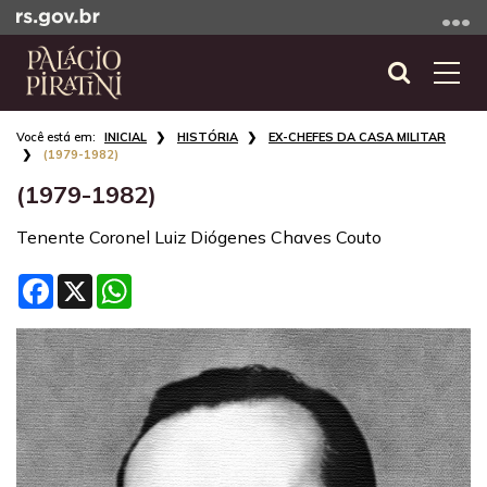
Ir
para
o
Abrir
Alte
conteúdo
a
a
Ir
Início
busca
nave
INICIAL
HISTÓRIA
EX-CHEFES DA CASA MILITAR
para
do
(1979-1982)
o
conteúdo
(1979-1982)
menu
Ir
Tenente Coronel Luiz Diógenes Chaves Couto
para
a
Facebook
X
WhatsApp
busca