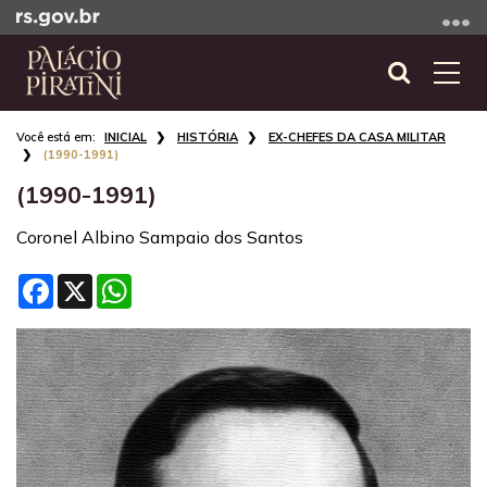
Ir
para
o
Abrir
Alte
conteúdo
a
a
Ir
Início
busca
nave
INICIAL
HISTÓRIA
EX-CHEFES DA CASA MILITAR
para
do
(1990-1991)
o
conteúdo
(1990-1991)
menu
Ir
Coronel Albino Sampaio dos Santos
para
a
Facebook
X
WhatsApp
busca