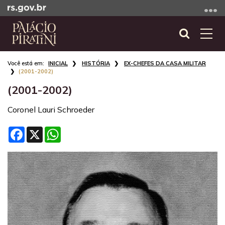
Ir
para
o
Abrir
Alte
conteúdo
a
a
Ir
Início
busca
nave
INICIAL
HISTÓRIA
EX-CHEFES DA CASA MILITAR
para
do
(2001-2002)
o
conteúdo
(2001-2002)
menu
Ir
Coronel Lauri Schroeder
para
a
Facebook
X
WhatsApp
busca