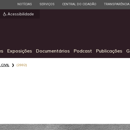
ESTADO
ESTADO
ESTADO
ESTADO
NOTÍCIAS
SERVIÇOS
CENTRAL DO CIDADÃO
TRANSPARÊNCIA
]
Acessibilidade
es
Exposições
Documentários
Podcast
Publicações
G
 CIVIL
(2002)