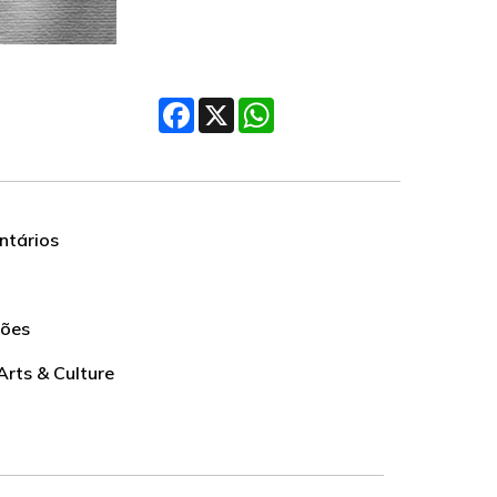
Facebook
X
WhatsApp
tários
ções
Arts & Culture