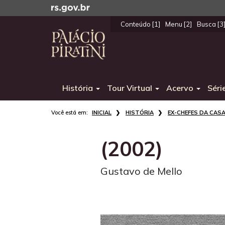
Ir
para
Conteúdo [1]
Menu [2]
Busca [3
o
Início
conteúdo
do
Ir
menu
para
o
História
Tour Virtual
Acervo
Séri
menu
Ir
Início
para
INICIAL
HISTÓRIA
EX-CHEFES DA CASA
do
a
conteúdo
busca
(2002)
Gustavo de Mello