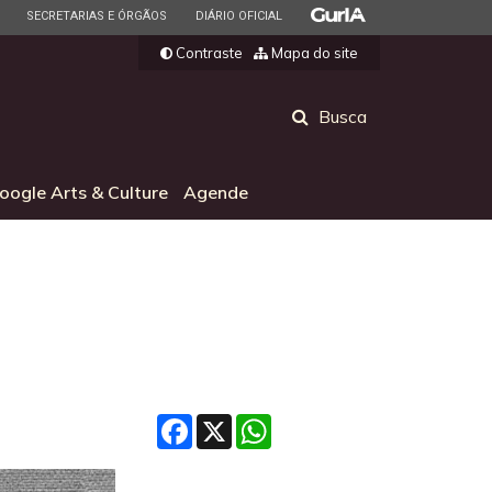
ESTADO
ESTADO
ESTADO
SECRETARIAS E ÓRGÃOS
DIÁRIO OFICIAL
Contraste
Mapa do site
Abrir
Busca
a
busca
oogle Arts & Culture
Agende
Facebook
X
WhatsApp