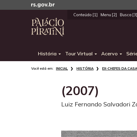
Ir
para
Conteúdo [1]
Menu [2]
Busca [3
o
Início
conteúdo
do
Ir
menu
para
o
História
Tour Virtual
Acervo
Séri
menu
Ir
Início
para
INICIAL
HISTÓRIA
EX-CHEFES DA CASA
do
a
conteúdo
busca
(2007)
Luiz Fernando Salvadori Z