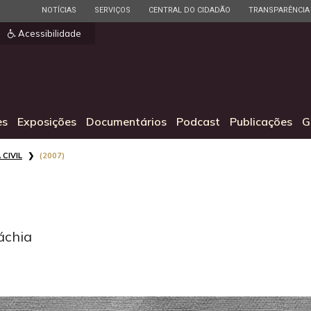
ESTADO
ESTADO
ESTADO
ESTADO
NOTÍCIAS
SERVIÇOS
CENTRAL DO CIDADÃO
TRANSPARÊNCIA
]
Acessibilidade
es
Exposições
Documentários
Podcast
Publicações
G
 CIVIL
(2007)
áchia