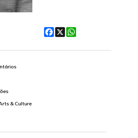
Facebook
X
WhatsApp
tários
ções
Arts & Culture