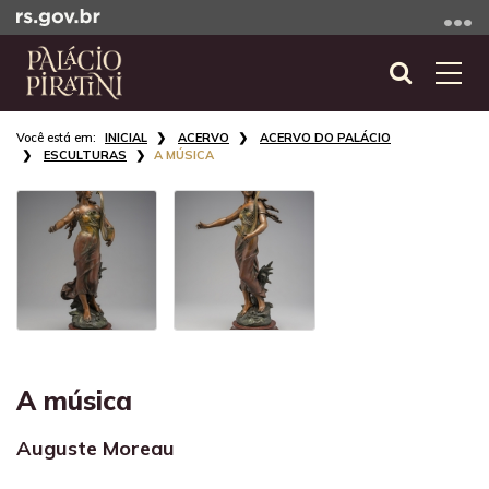
Ir
para
o
Abrir
Alte
conteúdo
a
a
Ir
Início
busca
nave
INICIAL
ACERVO
ACERVO DO PALÁCIO
para
do
ESCULTURAS
A MÚSICA
o
conteúdo
menu
Ir
para
a
busca
A música
Auguste Moreau