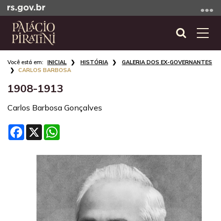
Ir
para
o
Abrir
Alte
conteúdo
a
a
Ir
Início
busca
nave
INICIAL
HISTÓRIA
GALERIA DOS EX-GOVERNANTES
para
do
CARLOS BARBOSA
o
conteúdo
1908-1913
menu
Ir
Carlos Barbosa Gonçalves
para
a
Facebook
X
WhatsApp
busca