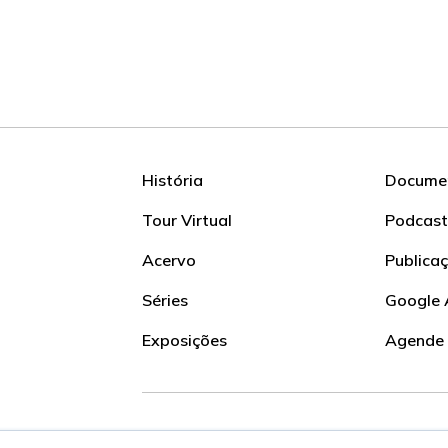
História
Documen
Tour Virtual
Podcast
Acervo
Publica
Séries
Google 
Exposições
Agende
Siga nossas redes