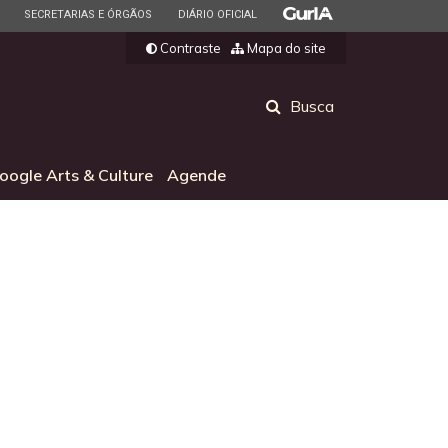
ESTADO
ESTADO
ESTADO
SECRETARIAS E ÓRGÃOS
DIÁRIO OFICIAL
Contraste
Mapa do site
Abrir
Busca
a
busca
oogle Arts & Culture
Agende