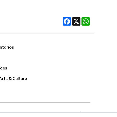
Facebook
X
WhatsApp
tários
ções
Arts & Culture