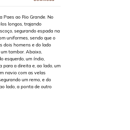
va Paes ao Rio Grande. No
los longos, trajando
escoço, segurando espada na
om uniformes, sendo que o
is dois homens e do lado
o um tambor. Abaixo,
o esquerdo, um índio,
para a direita e, ao lado, um
um navio com as velas
segurando um remo, e do
ao lado, a ponta de outro