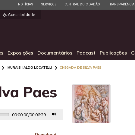
ESTADO
ESTADO
ESTADO
ESTADO
NOTÍCIAS
SERVIÇOS
CENTRAL DO CIDADÃO
TRANSPARÊNCIA
]
Acessibilidade
es
Exposições
Documentários
Podcast
Publicações
G
MURAIS | ALDO LOCATELLI
CHEGADA DE SILVA PAES
lva Paes
00:00:00
/
00:06:29
Download