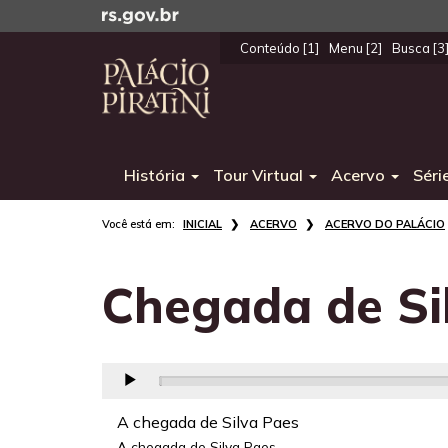
Ir
para
Conteúdo [1]
Menu [2]
Busca [3
o
Início
conteúdo
do
Ir
menu
para
o
História
Tour Virtual
Acervo
Séri
menu
Ir
Início
para
INICIAL
ACERVO
ACERVO DO PALÁCIO
do
a
conteúdo
busca
Chegada de Si
A chegada de Silva Paes
A chegada de Silva Paes