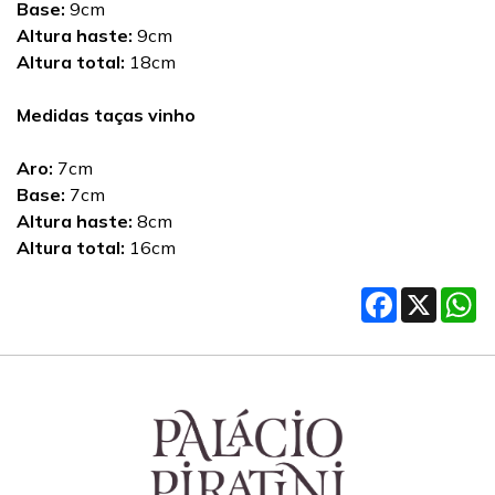
Base:
9cm
Altura haste:
9cm
Altura total:
18cm
Medidas taças vinho
Aro:
7cm
Base:
7cm
Altura haste:
8cm
Altura total:
16cm
Facebook
X
W