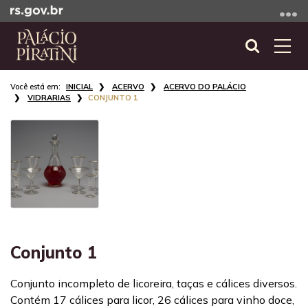
Ir
para
o
Abrir
Alte
conteúdo
a
a
Ir
Início
busca
nave
INICIAL
ACERVO
ACERVO DO PALÁCIO
para
do
VIDRARIAS
CONJUNTO 1
o
conteúdo
menu
Ir
para
a
busca
Conjunto 1
Conjunto incompleto de licoreira, taças e cálices diversos.
Contém 17 cálices para licor, 26 cálices para vinho doce,