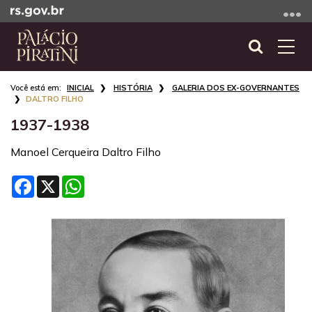
Ir
para
o
Abrir
Alte
conteúdo
a
a
Ir
Início
busca
nave
INICIAL
HISTÓRIA
GALERIA DOS EX-GOVERNANTES
para
do
DALTRO FILHO
o
conteúdo
1937-1938
menu
Ir
Manoel Cerqueira Daltro Filho
para
a
Facebook
X
WhatsApp
busca