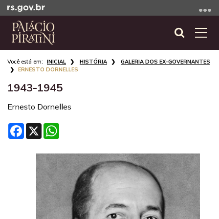
Ir
para
o
Abrir
Alte
conteúdo
a
a
Ir
Início
busca
nave
INICIAL
HISTÓRIA
GALERIA DOS EX-GOVERNANTES
para
do
ERNESTO DORNELLES
o
conteúdo
1943-1945
menu
Ir
Ernesto Dornelles
para
a
Facebook
X
WhatsApp
busca