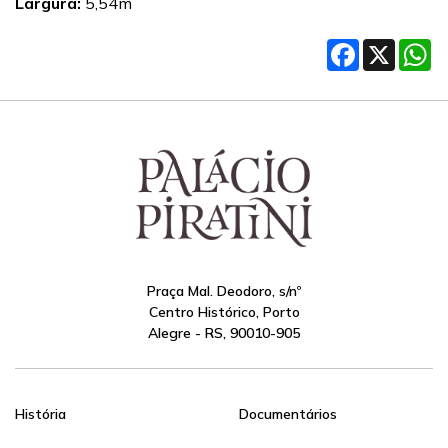
Largura:
5,54m
Facebook
X
W
Praça Mal. Deodoro, s/nº
Centro Histórico, Porto
Alegre - RS, 90010-905
História
Documentários