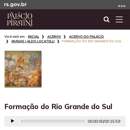
Ir
para
o
Abrir
Alte
conteúdo
a
a
Ir
Início
busca
nave
INICIAL
ACERVO
ACERVO DO PALÁCIO
para
do
MURAIS | ALDO LOCATELLI
FORMAÇÃO DO RIO GRANDE DO SUL
o
conteúdo
menu
Ir
para
a
busca
Formação do Rio Grande do Sul
00:00:00
/
00:15:59