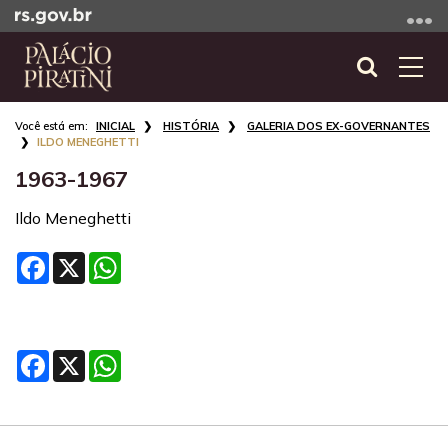
Ir
para
o
Abrir
Alte
conteúdo
a
a
Ir
Início
busca
nave
INICIAL
HISTÓRIA
GALERIA DOS EX-GOVERNANTES
para
do
ILDO MENEGHETTI
o
conteúdo
1963-1967
menu
Ir
Ildo Meneghetti
para
a
Facebook
X
WhatsApp
busca
Facebook
X
WhatsApp