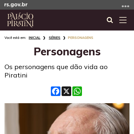
Ir
para
o
Abrir
Alte
conteúdo
a
a
Ir
Início
busca
nave
INICIAL
SÉRIES
PERSONAGENS
para
do
o
Personagens
conteúdo
menu
Ir
Os personagens que dão vida ao
para
Piratini
a
busca
Facebook
X
WhatsApp