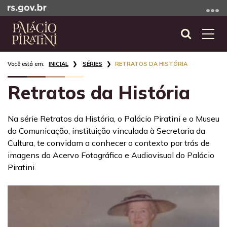
Ir
para
o
Abrir
Alte
conteúdo
a
a
Ir
Início
busca
nave
INICIAL
SÉRIES
RETRATOS DA HISTÓRIA
para
do
o
conteúdo
Retratos da História
menu
Ir
para
Na série Retratos da História, o Palácio Piratini e o Museu
a
da Comunicação, instituição vinculada à Secretaria da
busca
Cultura, te convidam a conhecer o contexto por trás de
imagens do Acervo Fotográfico e Audiovisual do Palácio
Piratini.