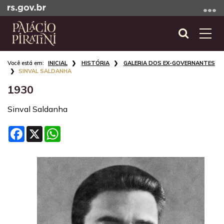
Ir
para
o
Abrir
Alte
conteúdo
a
a
Ir
Início
busca
nave
INICIAL
HISTÓRIA
GALERIA DOS EX-GOVERNANTES
para
do
SINVAL SALDANHA
o
conteúdo
1930
menu
Ir
Sinval Saldanha
para
a
Facebook
X
WhatsApp
busca