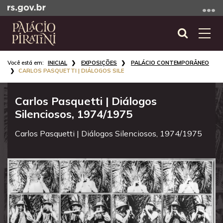
Ir
para
o
Abrir
Alte
conteúdo
a
a
Ir
Início
busca
nave
INICIAL
EXPOSIÇÕES
PALÁCIO CONTEMPORÂNEO
para
do
CARLOS PASQUETTI | DIÁLOGOS SILE
o
conteúdo
menu
Carlos Pasquetti | Diálogos
Ir
Silenciosos, 1974/1975
para
a
Carlos Pasquetti | Diálogos Silenciosos, 1974/1975
busca